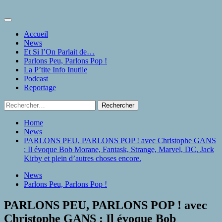
Skip
to
Primary
content
Menu
Accueil
News
Et Si l’On Parlait de…
Parlons Peu, Parlons Pop !
La P’tite Info Inutile
Podcast
Reportage
Rechercher :
Home
News
PARLONS PEU, PARLONS POP ! avec Christophe GANS
: Il évoque Bob Morane, Fantask, Strange, Marvel, DC, Jack
Kirby et plein d’autres choses encore.
News
Parlons Peu, Parlons Pop !
PARLONS PEU, PARLONS POP ! avec
Christophe GANS : Il évoque Bob