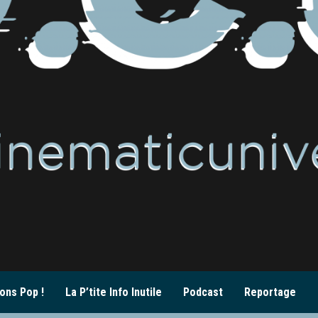
ons Pop !
La P’tite Info Inutile
Podcast
Reportage