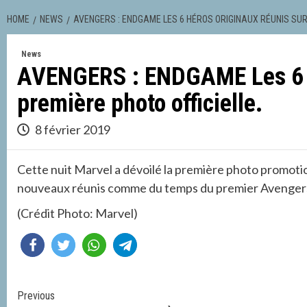
HOME
NEWS
AVENGERS : ENDGAME LES 6 HÉROS ORIGINAUX RÉUNIS SUR 
News
AVENGERS : ENDGAME Les 6 Hé
première photo officielle.
8 février 2019
Cette nuit Marvel a dévoilé la première photo promotio
nouveaux réunis comme du temps du premier Avengers. À 
(Crédit Photo: Marvel)
Continue
Previous