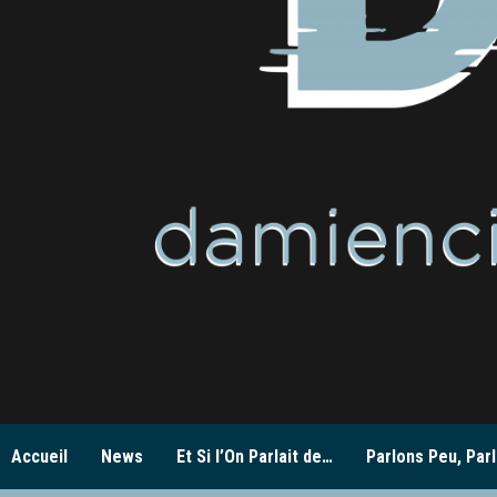
Accueil
News
Et Si l’On Parlait de…
Parlons Peu, Parl