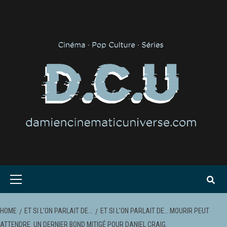
Skip
to
content
Primary
Menu
HOME
ET SI L'ON PARLAIT DE...
ET SI L’ON PARLAIT DE… MOURIR PEUT
ATTENDRE. UN DERNIER BOND MITIGÉ POUR DANIEL CRAIG.