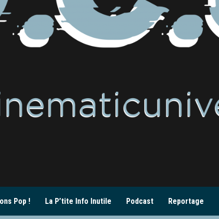
ons Pop !
La P’tite Info Inutile
Podcast
Reportage