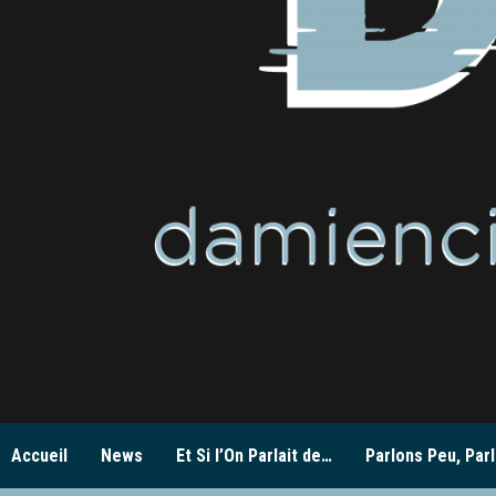
Accueil
News
Et Si l’On Parlait de…
Parlons Peu, Parl