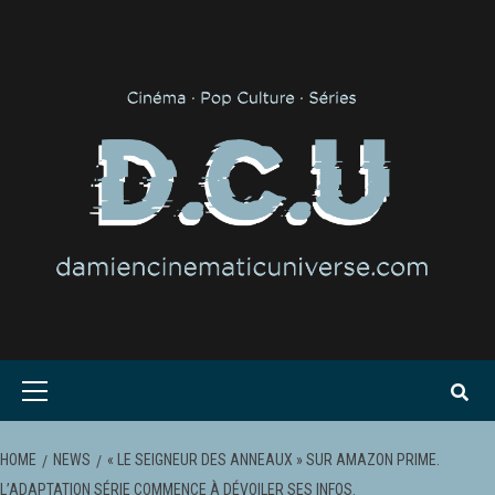
Skip
to
content
Primary
Menu
HOME
NEWS
« LE SEIGNEUR DES ANNEAUX » SUR AMAZON PRIME.
L’ADAPTATION SÉRIE COMMENCE À DÉVOILER SES INFOS.