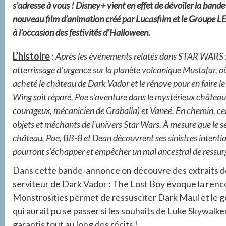
s’adresse à vous ! Disney+ vient en effet de dévoiler l
nouveau film d’animation créé par Lucasfilm et le Groupe LEG
à l’occasion des festivités d’Halloween.
L’histoire
:
Après les événements relatés dans STAR WARS
atterrissage d’urgence sur la planète volcanique Mustafar, où 
acheté le château de Dark Vador et le rénove pour en faire le 
Wing soit réparé, Poe s’aventure dans le mystérieux châtea
courageux, mécanicien de Graballa) et Vaneé. En chemin, celui
objets et méchants de l’univers Star Wars. À mesure que le s
château, Poe, BB-8 et Dean découvrent ses sinistres intention
pourront s’échapper et empêcher un mal ancestral de ressur
Dans cette bande-annonce on découvre des extraits des 
serviteur de Dark Vador : The Lost Boy évoque la renc
Monstrosities permet de ressusciter Dark Maul et le g
qui aurait pu se passer si les souhaits de Luke Skywal
garantis tout au long des récits !