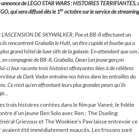
a bande-annonce de LEGO STAR WARS : HISTOIRES TERRIFIANTES, 
er
O, qui sera diffusé dès le 1
octobre sur le service de streaming
 : L’ASCENSION DE SKYWALKER, Poe et BB-8 effectuent un
ils rencontrent Graballa le Hutt, un être cupide et fourbe qui a
plus grand hôtel de luxe sith de la galaxie. En attendant que son 
u, en compagnie de BB-8, Graballa, Dean (un jeune garçon
-ci leur raconte trois histoires effrayantes liées à de célèbres
erviteur de Dark Vador entraîne nos héros dans les entrailles du
s. Ce n’est qu’en affrontant leurs plus grandes peurs qu’ils
gir…
trois histoires contées dans le film par Vaneé, le fidèle
ontre d’un jeune Ben Solo avec Ren ; The Dueling
énéral Grievous et The Wookiee’s Paw laisse entrevoir ce
ker avaient été immédiatement exaucés. Les frissons sont