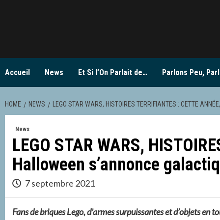
Skip
to
content
Accueil
News
Et Si l’On Parlait de…
Parlons Peu, Parl
HOME
NEWS
LEGO STAR WARS, HISTOIRES TERRIFIANTES : CETTE ANNÉE
News
LEGO STAR WARS, HISTOIRES 
Halloween s’annonce galactiq
7 septembre 2021
Fans de briques Lego, d’armes surpuissantes et d’objets en t