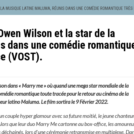
E LA MUSIQUE LATINE MALUMA, RÉUNIS DANS UNE COMÉDIE ROMANTIQUE TRÈS 
wen Wilson et la star de la
is dans une comédie romantiqu
ce (VOST).
lson dans « Marry me » où quand une mega star mondiale de la
médie romantique toute tracée pour le retour au cinéma de la
ur latino Maluma. Le film sortira le 9 Février 2022.
un couple hyper glamour avec sa future moitié, le jeune chanteu
Alors que leur duo
Marry Me
cartonne au box-office, les amoureu
ns déchainés, lors d’une cérémonie retransmise en multiplexe. Da