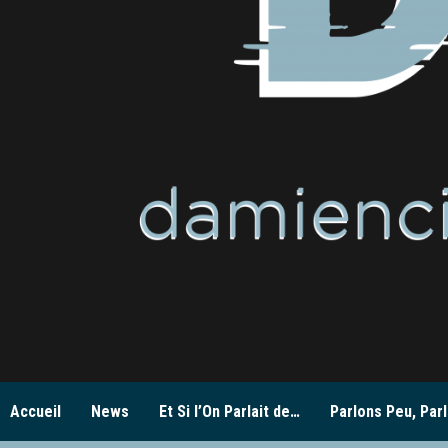
Accueil
News
Et Si l’On Parlait de…
Parlons Peu, Parl