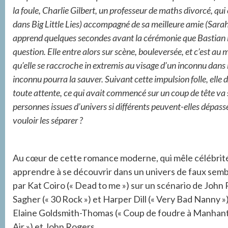
la foule, Charlie Gilbert, un professeur de maths divorcé, q
dans Big Little Lies) accompagné de sa meilleure amie (Sarah
apprend quelques secondes avant la cérémonie que Bastian l’a
question. Elle entre alors sur scène, bouleversée, et c’est au
qu’elle se raccroche in extremis au visage d’un inconnu dans la
inconnu pourra la sauver. Suivant cette impulsion folle, elle 
toute attente, ce qui avait commencé sur un coup de tête va 
personnes issues d’univers si différents peuvent-elles dépass
vouloir les séparer ?
Au cœur de cette romance moderne, qui mêle célébrité,
apprendre à se découvrir dans un univers de faux sembla
par Kat Coiro (« Dead to me ») sur un scénario de John 
Sagher (« 30 Rock ») et Harper Dill (« Very Bad Nanny »
Elaine Goldsmith-Thomas (« Coup de foudre à Manhantt
Air ») et John Rogers.