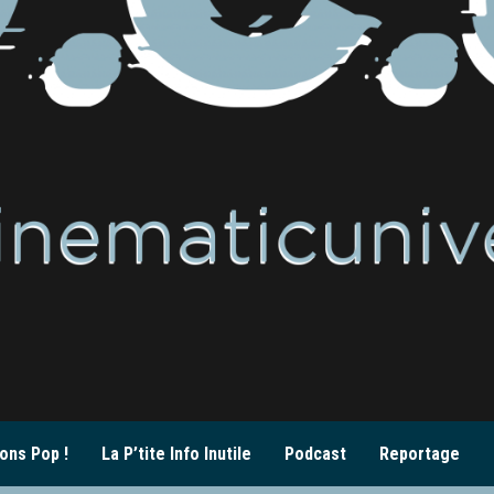
ons Pop !
La P’tite Info Inutile
Podcast
Reportage