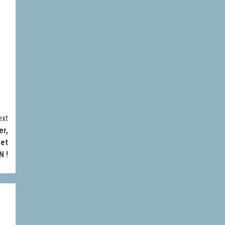
ext
er,
 et
N !