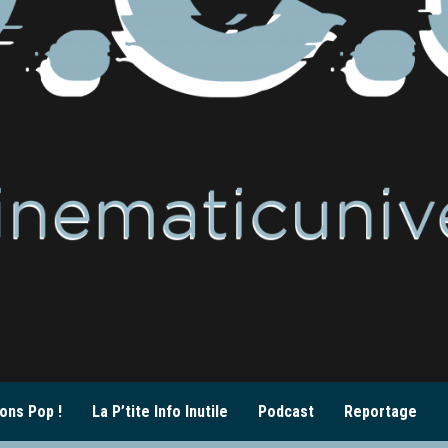
ons Pop !
La P’tite Info Inutile
Podcast
Reportage