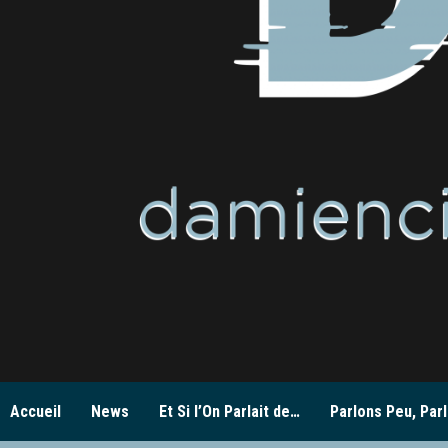
Accueil
News
Et Si l’On Parlait de…
Parlons Peu, Parl