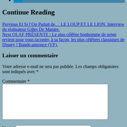
Continue Reading
Previous
Et Si l’On Parlait de… LE LOUP ET LE LION. Interview
du réalisateur Gilles De Maistre.
Next
OLAF PRÉSENTE : Le plus célèbre bonhomme de neige
revient pour vous raconter, à sa façon, les plus célèbres classiques de
Disney ! Bande-annonce (VF).
Laisser un commentaire
Votre adresse e-mail ne sera pas publiée.
Les champs obligatoires
sont indiqués avec
*
Commentaire
*