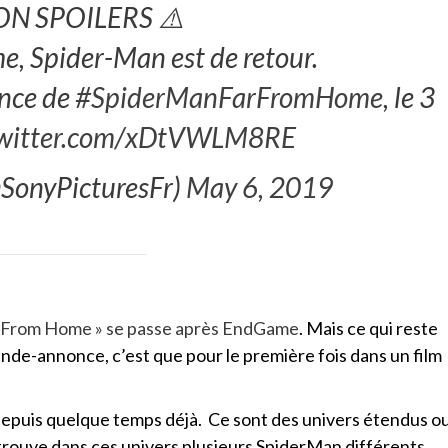
ON SPOILERS ⚠️
e, Spider-Man est de retour.
once de
#SpiderManFarFromHome
, le 3
twitter.com/xDtVWLM8RE
@SonyPicturesFr)
May 6, 2019
ar From Home » se passe après EndGame
. Mais ce qui reste
ande-annonce, c’est que pour le première fois dans un film
y depuis quelque temps déjà. Ce sont des univers étendus o
etrouve dans ces univers plusieurs SpiderMan différents,