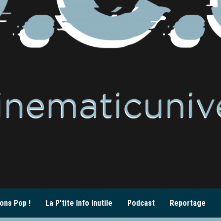
ons Pop !
La P’tite Info Inutile
Podcast
Reportage