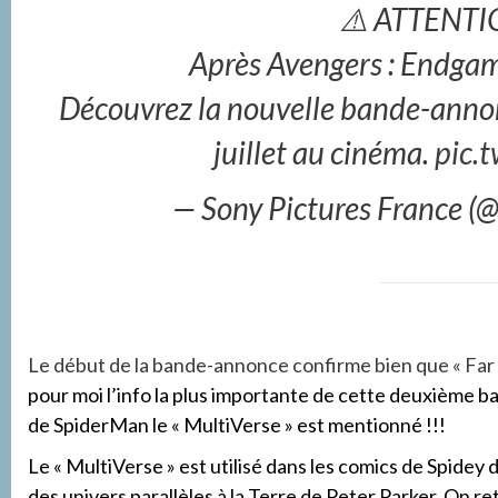
⚠️ ATTENTI
Après Avengers : Endgam
Découvrez la nouvelle bande-ann
juillet au cinéma.
pic.
— Sony Pictures France (
Le début de la bande-annonce confirme bien que « F
pour moi l’info la plus importante de cette deuxième b
de SpiderMan le « MultiVerse » est mentionné !!!
Le « MultiVerse » est utilisé dans les comics de Spide
des univers parallèles à la Terre de Peter Parker. On r