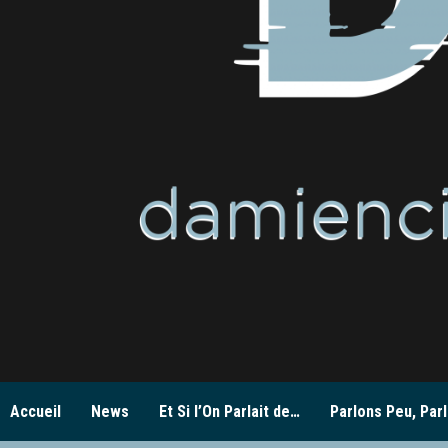
Accueil
News
Et Si l’On Parlait de…
Parlons Peu, Parl