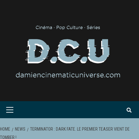
Skip
to
content
Primary
Menu
HOME
NEWS
TERMINATOR : DARK FATE. LE PREMIER TEASER VIENT DE
TOMBER !