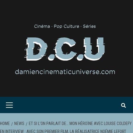
Skip
to
content
Primary
Menu
HOME
NEWS
ET SI L’ON PARLAIT DE… MON HÉROÏNE AVEC LOUISE COLDEFY
EN INTERVIEW : AVEC SON PREMIER FILM, LA RÉALISATRICE NOÉMIE LEFORT