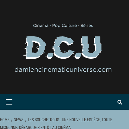
Skip
to
content
Primary
Menu
HOME
NEWS
LES BOUCHETROUS : UNE NOUVELLE ESPÈCE, TOUTE
MIGNONNE, DÉBARQUE BIENTÔT AU CINÉMA.