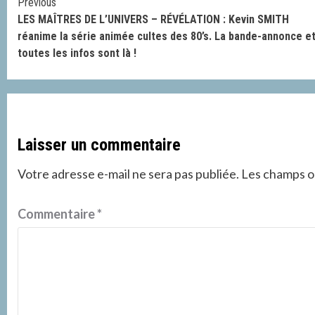
Continue
Previous
LES MAÎTRES DE L’UNIVERS – RÉVÉLATION : Kevin SMITH
Reading
réanime la série animée cultes des 80’s. La bande-annonce e
toutes les infos sont là !
Laisser un commentaire
Votre adresse e-mail ne sera pas publiée.
Les champs ob
Commentaire
*