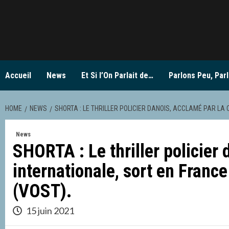
Skip
to
content
Accueil
News
Et Si l’On Parlait de…
Parlons Peu, Parl
HOME
NEWS
SHORTA : LE THRILLER POLICIER DANOIS, ACCLAMÉ PAR LA 
News
SHORTA : Le thriller policier 
internationale, sort en Franc
(VOST).
15 juin 2021