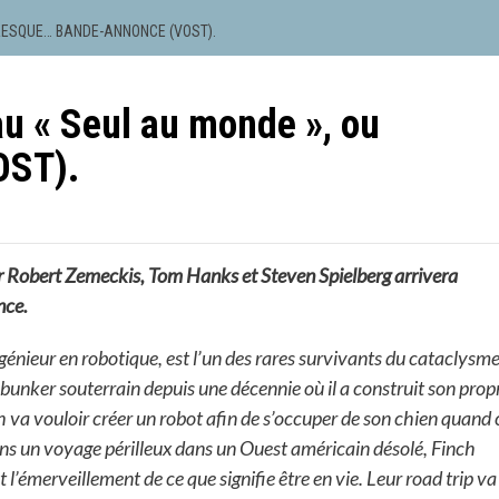
PRESQUE… BANDE-ANNONCE (VOST).
u « Seul au monde », ou
OST).
par Robert Zemeckis, Tom Hanks et Steven Spielberg arrivera
nce.
nieur en robotique, est l’un des rares survivants du cataclysm
 bunker souterrain depuis une décennie où il a construit son prop
 va vouloir créer un robot afin de s’occuper de son chien quand 
dans un voyage périlleux dans un Ouest américain désolé, Finch
t l’émerveillement de ce que signifie être en vie. Leur road trip va