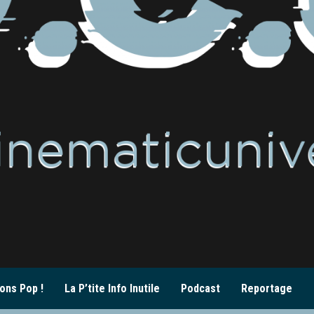
ons Pop !
La P’tite Info Inutile
Podcast
Reportage