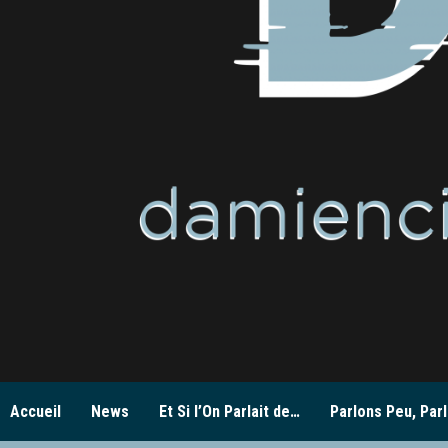
Accueil
News
Et Si l’On Parlait de…
Parlons Peu, Parl